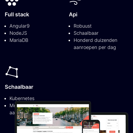
Full stack
Api
Angular9
Robuust
NodeJS
Schaalbaar
MariaDB
Honderd duizenden
aanroepen per dag
Schaalbaar
Kubernetes
Meer vraag? Meer
aanbod