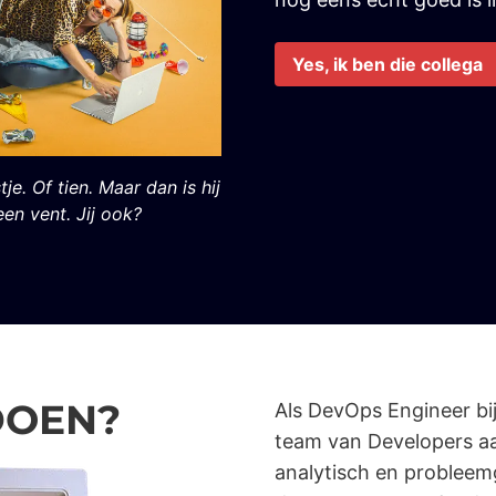
Yes, ik ben die collega
e. Of tien. Maar dan is hij
en vent. Jij ook?
DOEN?
Als DevOps Engineer bij
team van Developers aa
analytisch en probleem