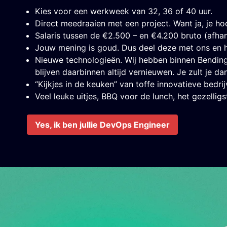
Kies voor een werkweek van 32, 36 of 40 uur.
Direct meedraaien met een project. Want ja, je ho
Salaris tussen de €2.500 – en €4.200 bruto (afhank
Jouw mening is goud. Dus deel deze met ons en h
Nieuwe technologieën. Wij hebben binnen Bending 
blijven daarbinnen altijd vernieuwen. Je zult je d
“Kijkjes in de keuken” van toffe innovatieve bedrij
Veel leuke uitjes, BBQ voor de lunch, het gezelli
Yes, ik ben jullie DevOps Engineer