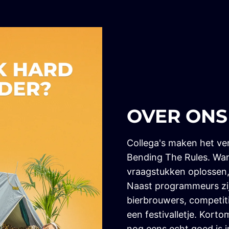
OVER ONS
Collega's maken het ver
Bending The Rules. Wan
vraagstukken oplossen, z
Naast programmeurs zi
bierbrouwers, competit
een festivalletje. Kort
nog eens echt goed is in