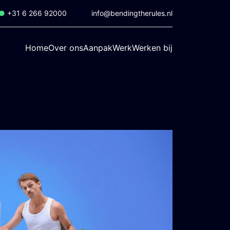
●
+31 6 266 92000
info@bendingtherules.nl
Home
Over ons
Aanpak
Werk
Werken bij